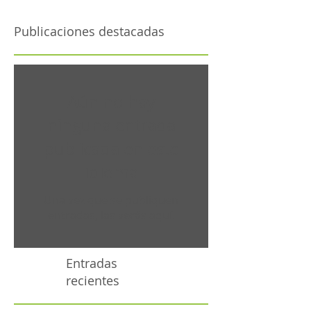
Publicaciones destacadas
Aún no hay
ninguna entrada
publicada en este
idioma
Una vez que se publiquen
entradas, las verás aquí.
Entradas
recientes