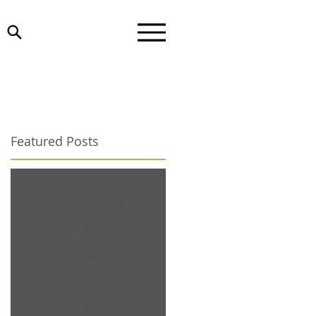
Featured Posts
Aucun post
publié dans
cette langue
actuellement
Dès que de